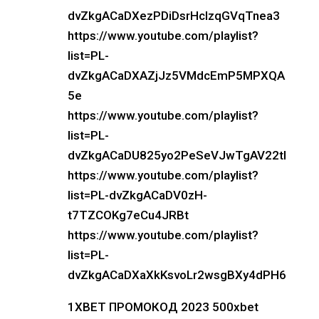
dvZkgACaDXezPDiDsrHcIzqGVqTnea3
https://www.youtube.com/playlist?
list=PL-
dvZkgACaDXAZjJz5VMdcEmP5MPXQA
5e
https://www.youtube.com/playlist?
list=PL-
dvZkgACaDU825yo2PeSeVJwTgAV22tI
https://www.youtube.com/playlist?
list=PL-dvZkgACaDV0zH-
t7TZCOKg7eCu4JRBt
https://www.youtube.com/playlist?
list=PL-
dvZkgACaDXaXkKsvoLr2wsgBXy4dPH6
1XBET ПРОМОКОД 2023 500xbet