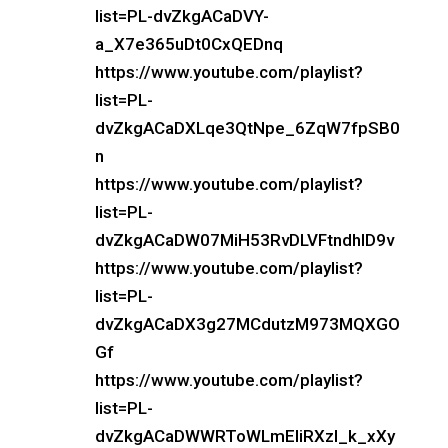
list=PL-dvZkgACaDVY-
a_X7e365uDt0CxQEDnq
https://www.youtube.com/playlist?
list=PL-
dvZkgACaDXLqe3QtNpe_6ZqW7fpSB0
n
https://www.youtube.com/playlist?
list=PL-
dvZkgACaDW07MiH53RvDLVFtndhID9v
https://www.youtube.com/playlist?
list=PL-
dvZkgACaDX3g27MCdutzM973MQXGO
Gf
https://www.youtube.com/playlist?
list=PL-
dvZkgACaDWWRToWLmEliRXzl_k_xXy