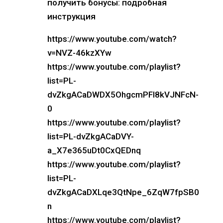
получить бонусы: подробная
инструкция
https://www.youtube.com/watch?
v=NVZ-46kzXYw
https://www.youtube.com/playlist?
list=PL-
dvZkgACaDWDX5OhgcmPFl8kVJNFcN-
0
https://www.youtube.com/playlist?
list=PL-dvZkgACaDVY-
a_X7e365uDt0CxQEDnq
https://www.youtube.com/playlist?
list=PL-
dvZkgACaDXLqe3QtNpe_6ZqW7fpSB0
n
https://www.youtube.com/playlist?