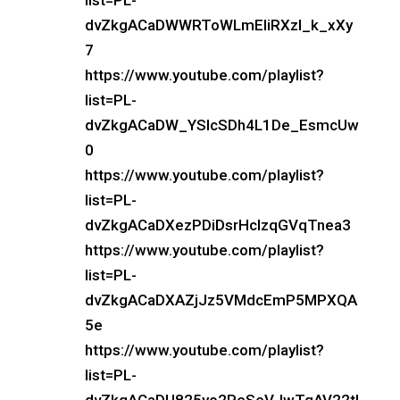
list=PL-
dvZkgACaDWWRToWLmEliRXzl_k_xXy
7
https://www.youtube.com/playlist?
list=PL-
dvZkgACaDW_YSlcSDh4L1De_EsmcUw
0
https://www.youtube.com/playlist?
list=PL-
dvZkgACaDXezPDiDsrHcIzqGVqTnea3
https://www.youtube.com/playlist?
list=PL-
dvZkgACaDXAZjJz5VMdcEmP5MPXQA
5e
https://www.youtube.com/playlist?
list=PL-