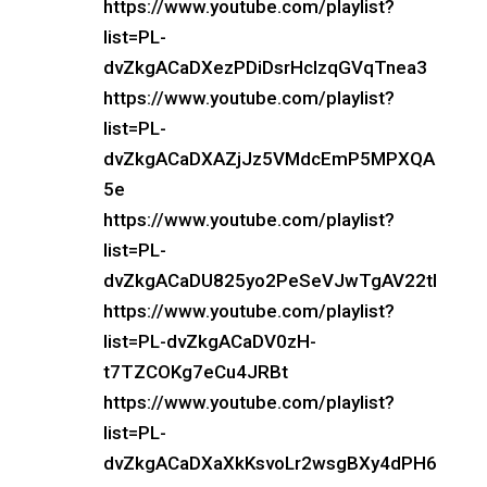
https://www.youtube.com/playlist?
list=PL-
dvZkgACaDXezPDiDsrHcIzqGVqTnea3
https://www.youtube.com/playlist?
list=PL-
dvZkgACaDXAZjJz5VMdcEmP5MPXQA
5e
https://www.youtube.com/playlist?
list=PL-
dvZkgACaDU825yo2PeSeVJwTgAV22tI
https://www.youtube.com/playlist?
list=PL-dvZkgACaDV0zH-
t7TZCOKg7eCu4JRBt
https://www.youtube.com/playlist?
list=PL-
dvZkgACaDXaXkKsvoLr2wsgBXy4dPH6