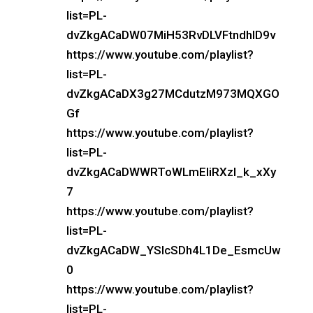
list=PL-
dvZkgACaDW07MiH53RvDLVFtndhID9v
https://www.youtube.com/playlist?
list=PL-
dvZkgACaDX3g27MCdutzM973MQXGO
Gf
https://www.youtube.com/playlist?
list=PL-
dvZkgACaDWWRToWLmEliRXzl_k_xXy
7
https://www.youtube.com/playlist?
list=PL-
dvZkgACaDW_YSlcSDh4L1De_EsmcUw
0
https://www.youtube.com/playlist?
list=PL-