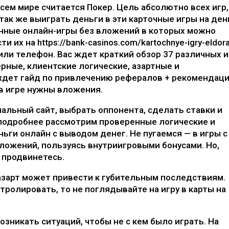
всем мире считается Покер. Цель абсолютно всех игр,
так же выиграть деньги в эти карточные игры на ден
нные онлайн-игры без вложений в которых можно
ти их на
https://bank-casinos.com/kartochnye-igry-eldor
или телефон. Вас ждет краткий обзор 37 различных и
ерные, клиентские логические, азартные и
 ждет гайд по привлечению рефералов + рекомендац
 в игре нужны вложения.
иальный сайт, выбрать оппонента, сделать ставки и
 подробнее рассмотрим проверенные логические и
ньги онлайн
с выводом денег. Не пугаемся — в игры с
ложений, пользуясь внутриигровыми бонусами. Но,
е продвинетесь.
 азарт может привести к губительным последствиям.
тролировать, то не поглядывайте на игру в карты на
возникать ситуаций, чтобы не с кем было играть. На