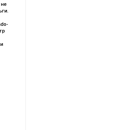
 не
ьги.
ado-
гр
ии