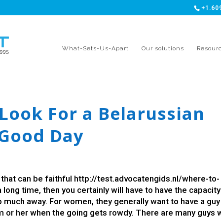
+1.60
What-Sets-Us-Apart
Our solutions
Resour
 Look For a Belarussian
 Good Day
 that can be faithful
http://test.advocatengids.nl/where-to-
a long time, then you certainly will have to have the capacity
oo much away. For women, they generally want to have a guy
him or her when the going gets rowdy. There are many guys