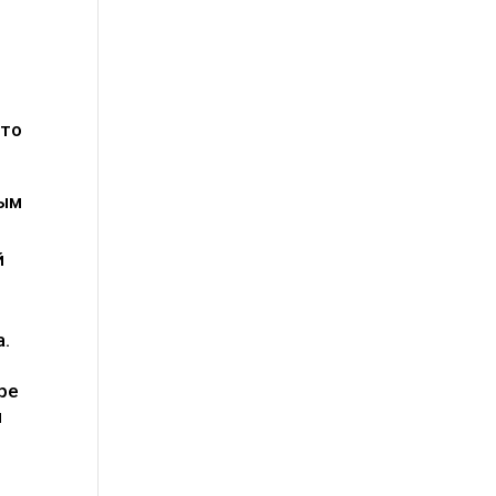
это
рым
й
а.
ре
я