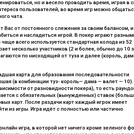
енироваться, но и весело проводить время, играя в 
тереса пользователей, во время игр можно общатьс
ого чата.
т Вас от постоянного слежения за своим балансом, и
биться и насладиться игрой. В покер играют разным
но чаще всего используется стандартная колода из 52
ает несколько участников (2 и более, обычно до 10 
агаются по нисходящей от туза и далее (король, дам
ладшая карта для образования последовательности
аршая (в комбинации туз- король— дама — валет — 10).
ависимости от разновидности покера), то есть раундо
инается с обязательных (вынужденных) ставок (боль
овых карт. После раздачи карт каждый игрок имеет
ти из игры. Игра идёт с полностью или частично
онлайн игра, в которой нет ничего кроме зеленого ф