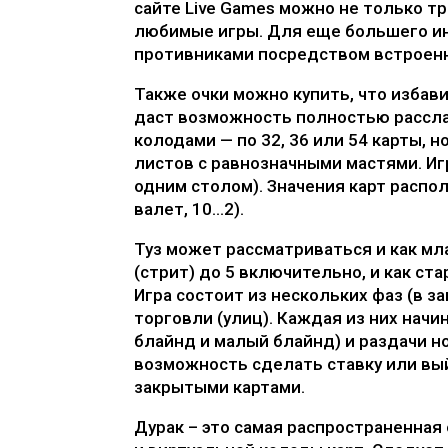
сайте Live Games можно не только тр
любимые игры. Для еще большего ин
противниками посредством встроенн
Также очки можно купить, что избави
даст возможность полностью рассла
колодами — по 32, 36 или 54 карты, 
листов с равнозначными мастями. Игр
одним столом). Значения карт распол
валет, 10…2).
Туз может рассматриваться и как м
(стрит) до 5 включительно, и как ст
Игра состоит из нескольких фаз (в з
торговли (улиц). Каждая из них нач
блайнд и малый блайнд) и раздачи н
возможность сделать ставку или вый
закрытыми картами.
Дурак – это самая распространенная 