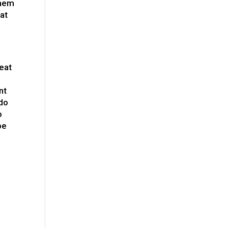
them
at
eat
nt
 do
o
be