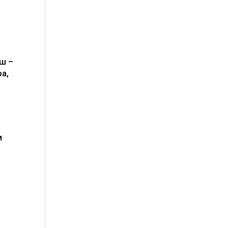
ш –
а,
и