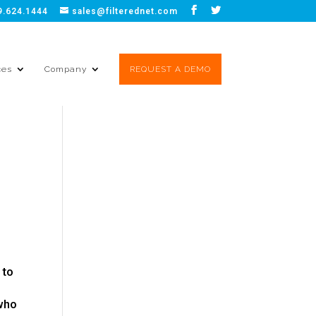
9.624.1444
sales@filterednet.com
ces
Company
REQUEST A DEMO
 to
 who