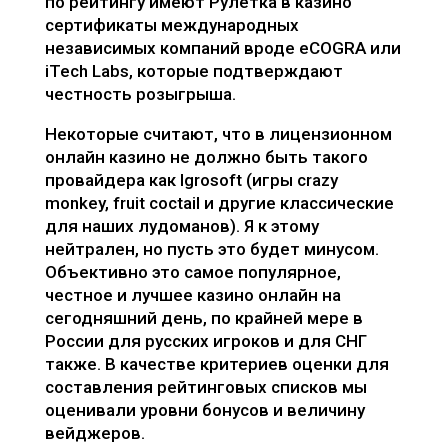
по рейтингу имеют
Рулетка в казино
сертификаты международных
независимых компаний вроде eCOGRA или
iTech Labs, которые подтверждают
честность розыгрыша.
Некоторые считают, что в лицензионном
онлайн казино не должно быть такого
провайдера как Igrosoft (игры crazy
monkey, fruit coctail и другие классические
для наших лудоманов). Я к этому
нейтрален, но пусть это будет минусом.
Объективно это самое популярное,
честное и лучшее казино онлайн на
сегодняшний день, по крайней мере в
России для русских игроков и для СНГ
также. В качестве критериев оценки для
составления рейтинговых списков мы
оценивали уровни бонусов и величину
вейджеров.