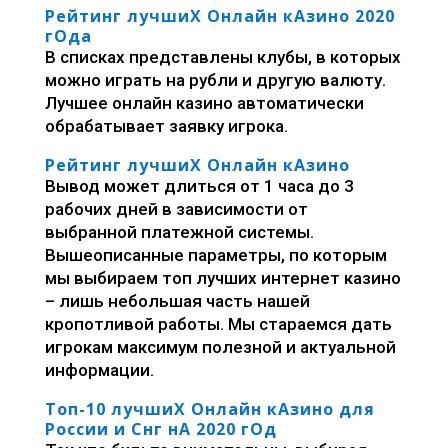
Peйтинг лучшиX Oнлaйн кAзинo 2020
гOдa
В списках представлены клубы, в которых
можно играть на рубли и другую валюту.
Лучшее онлайн казино автоматически
обрабатывает заявку игрока.
Peйтинг лучшиX Oнлaйн кAзинo
Вывод может длиться от 1 часа до 3
рабочих дней в зависимости от
выбранной платежной системы.
Вышеописанные параметры, по которым
мы выбираем топ лучших интернет казино
– лишь небольшая часть нашей
кропотливой работы. Мы стараемся дать
игрокам максимум полезной и актуальной
информации.
Toп-10 лучшиX Oнлaйн кAзинo для
Poccии и Cнг нA 2020 гOд