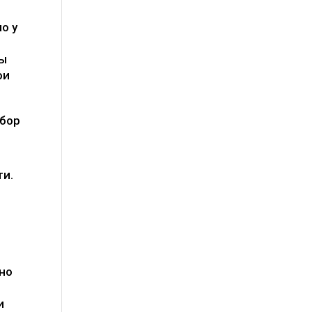
о у
ты
ои
ыбор
ти.
но
и