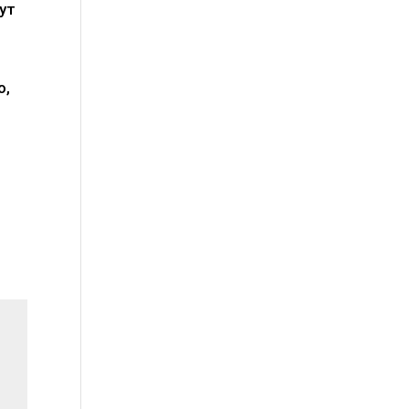
ут
о,