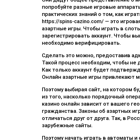
попробуйте разные игровые аппарат
практических знаний о том, как игра
https://spins-cazino.com/
— это игрова
азартные игры. Чтобы играть в слот
зарегистрировать аккаунт. Чтобы выв
необходимо верифицировать.
Сделать это можно, предоставив ад
Такой процесс необходим, чтобы не
Как только аккаунт будет подтвержде
Онлайн азартные игры привлекают м
Поэтому выбирая сайт, на котором б
из того, насколько порядочный опер
казино онлайн зависит от вашего ге
гражданства. Законы об азартных иг
отличаться друг от друга. Так, в Рос
зарубежные сайты.
Поэтому начать играть в автоматы и