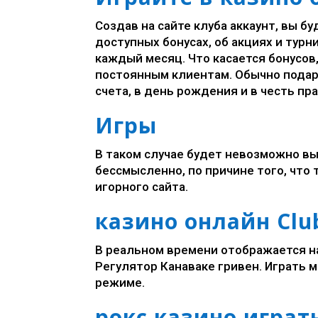
Создав на сайте клуба аккаунт, вы б
доступных бонусах, об акциях и тур
каждый месяц. Что касается бонусов
постоянным клиентам. Обычно подар
счета, в день рождения и в честь пр
Игры
В таком случае будет невозможно в
бессмысленно, по причине того, что
игорного сайта.
казино онлайн Clu
В реальном времени отображается н
Регулятор Канаваке
гривен. Играть м
режиме.
рокс казино играт