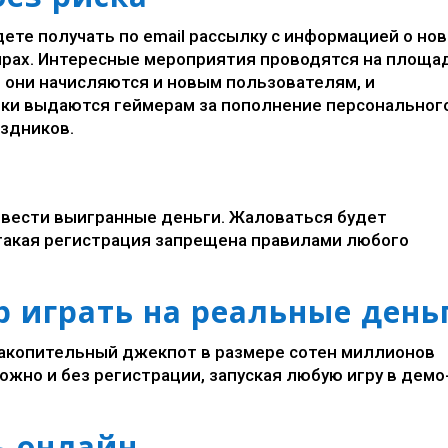
удете получать по email рассылку с информацией о но
нирах. Интересные мероприятия проводятся на площа
, они начисляются и новым пользователям, и
ки выдаются геймерам за пополнение персональног
аздников.
ывести выигранные деньги. Жаловаться будет
 такая регистрация запрещена правилами любого
b играть на реальные день
акопительный джекпот в размере сотен миллионов
ожно и без регистрации, запуская любую игру в демо
ь онлайн