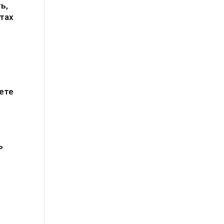
ь,
атах
ете
ь