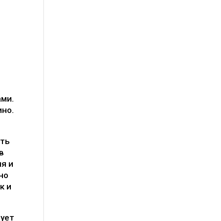
ами.
ино.
ить
в
я и
но
к и
вует