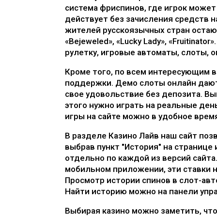
система фриспинов, где игрок может 
действует без зачисления средств 
жителей русскоязычных стран остаются
«Bejeweled», «Lucky Lady», «Fruitinato
рулетку, игровые автоматы, слоты, о
Кроме того, по всем интересующим 
поддержки. Демо слоты онлайн дают
свое удовольствие без депозита. В
этого нужно играть на реальные ден
игры на сайте можно в удобное врем
В разделе Казино Лайв наш сайт поз
выбрав пункт "История" на странице 
отдельно по каждой из версий сайта
мобильном приложении, эти ставки н
Просмотр истории спинов в слот-ав
Найти историю можно на панели упр
Выбирая казино можно заметить, что