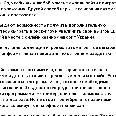
 iOs, чтобы вы в любой момент смогли зайти поиграт
 положения. Другой способ игры – это игра на автом
ичных слотозалах.
ты дают возможность получить дополнительную
тесь сыграть в риск-игру и увеличить свой выигрыш.
й вместе с онлайн казино Фаворит Украина.
ы лучшие коллекции игровых автоматов, где вы мож
ет информативная навигация по основным разделам
н-казино с сотнями игр, в которые можно играть
ме и делать ставки на реальные деньги онлайн. Ест
о казино и тех правил игры, которые необходимо
лайн казино Эльдорадо
очередь, привлекает новых
ми программами. Например, они дают возможность
а в два раза. Но не стоит пренебрегать правилами
жество аккаунтов на официальный сайт.
ханике игры и повысят Ваши шансы на успех. Затем