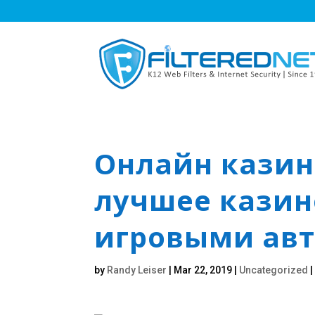
Онлайн казин
лучшее казин
игровыми ав
by
Randy Leiser
|
Mar 22, 2019
|
Uncategorized