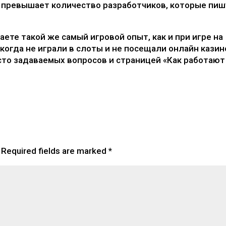
в превышает количество разработчиков, которые пиш
аете такой же самый игровой опыт, как и при игре на
когда не играли в слоты и не посещали онлайн казин
сто задаваемых вопросов и страницей «Как работают
Required fields are marked
*