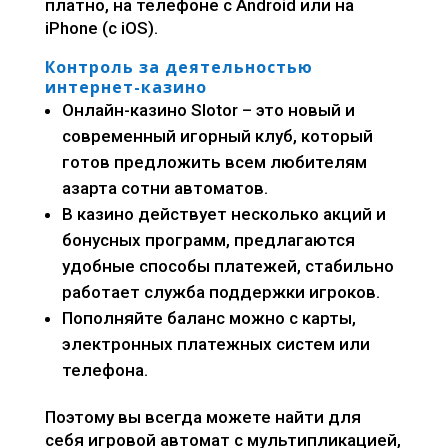
платно, на телефоне с Android или на
iPhone (с iOS).
Контроль за деятельностью
интернет-казино
Онлайн-казино Slotor – это новый и
современный игорный клуб, который
готов предложить всем любителям
азарта сотни автоматов.
В казино действует несколько акций и
бонусных программ, предлагаются
удобные способы платежей, стабильно
работает служба поддержки игроков.
Пополняйте баланс можно с карты,
электронных платежных систем или
телефона.
Поэтому вы всегда можете найти для
себя игровой автомат с мультипликацией,